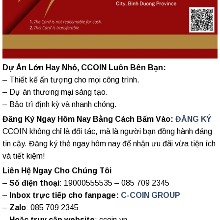
Dự Án Lớn Hay Nhỏ, CCOIN Luôn Bên Bạn:
– Thiết kế ấn tượng cho mọi công trình.
– Dự án thương mại sáng tạo.
– Bảo trì định kỳ và nhanh chóng.
Đăng Ký Ngay Hôm Nay Bằng Cách Bấm Vào:
ĐĂNG KÝ
CCOIN không chỉ là đối tác, mà là người bạn đồng hành đáng
tin cậy. Đăng ký thẻ ngay hôm nay để nhận ưu đãi vừa tiện ích
và tiết kiệm!
Liên Hệ Ngay Cho Chúng Tôi
–
Số điện thoại
: 19000555535 – 085 709 2345
–
Inbox trực tiếp cho fanpage:
C-COIN GROUP
–
Zalo
: 085 709 2345
–
Hoặc truy cập website
: ccoin.vn