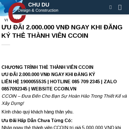
Skip
to
content
VI
EN
ƯU ĐÃI 2.000.000 VNĐ NGAY KHI ĐĂNG
KÝ THẺ THÀNH VIÊN CCOIN
CHƯƠNG TRÌNH THẺ THÀNH VIÊN CCOIN
ƯU ĐÃI 2.000.000 VNĐ NGAY KHI ĐĂNG KÝ
LIÊN HỆ 1900055535 | HOTLINE 085 709 2345 | ZALO
0857092345 | WEBSITE CCOIN.VN
CCOIN – Đưa Đến Cho Bạn Sự Hoàn Hảo Trong Thiết Kế và
Xây Dựng!
Kính chào quý khách hàng thân yêu.
Ưu Đãi Hấp Dẫn Chưa Từng Có:
Nhận ngay thẻ thành viên CCOIN trị giá 5.000.000 VND khi