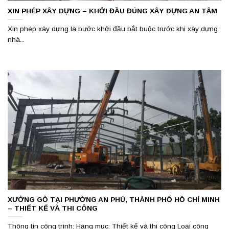
XIN PHÉP XÂY DỰNG – KHỞI ĐẦU ĐÚNG XÂY DỰNG AN TÂM
Xin phép xây dựng là bước khởi đầu bắt buộc trước khi xây dựng
nhà...
XƯỞNG GỖ TẠI PHƯỜNG AN PHÚ, THÀNH PHỐ HỒ CHÍ MINH
– THIẾT KẾ VÀ THI CÔNG
Thông tin công trình: Hạng mục: Thiết kế và thi công Loại công