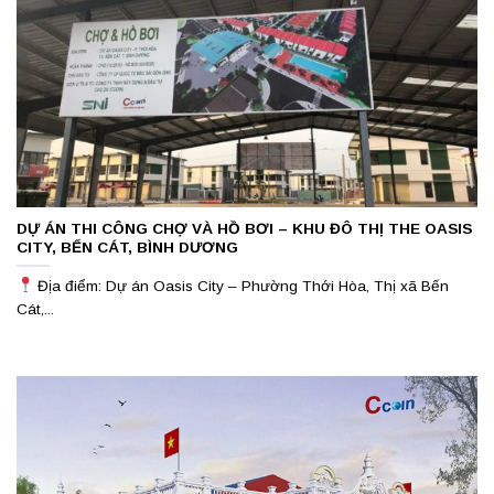
DỰ ÁN THI CÔNG CHỢ VÀ HỒ BƠI – KHU ĐÔ THỊ THE OASIS
CITY, BẾN CÁT, BÌNH DƯƠNG
Địa điểm: Dự án Oasis City – Phường Thới Hòa, Thị xã Bến
Cát,...