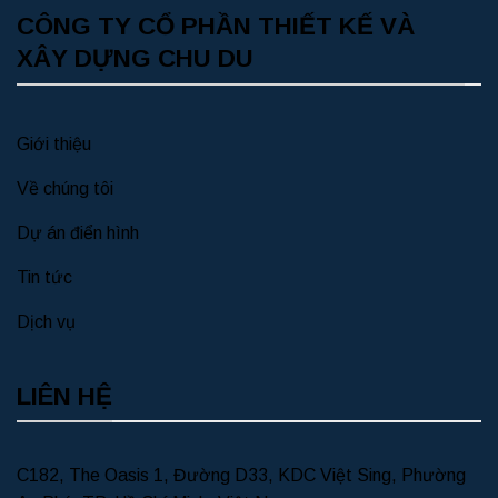
CÔNG TY CỔ PHẦN THIẾT KẾ VÀ
XÂY DỰNG CHU DU
Giới thiệu
Về chúng tôi
Dự án điển hình
Tin tức
Dịch vụ
LIÊN HỆ
C182, The Oasis 1, Đường D33, KDC Việt Sing, Phường