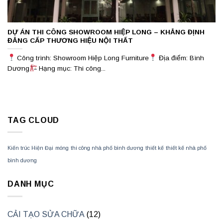
DỰ ÁN THI CÔNG SHOWROOM HIỆP LONG – KHẲNG ĐỊNH
ĐẲNG CẤP THƯƠNG HIỆU NỘI THẤT
Công trình: Showroom Hiệp Long Furniture
Địa điểm: Bình
Dương
Hạng mục: Thi công...
TAG CLOUD
Kiến trúc Hiện Đại
móng
thi công nhà phố bình dương
thiết kế
thiết kế nhà phố
bình dương
DANH MỤC
CẢI TẠO SỬA CHỮA
(12)