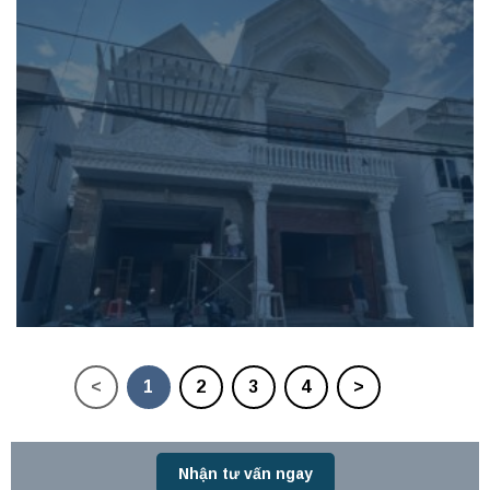
<
1
2
3
4
>
Nhận tư vấn ngay