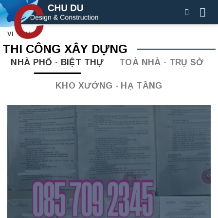
Skip
to
content
VI
EN
THI CÔNG XÂY DỰNG
NHÀ PHỐ - BIỆT THỰ
TOÀ NHÀ - TRỤ SỞ
KHO XƯỞNG - HẠ TẦNG