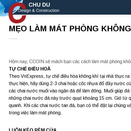
Skip
to
content
MẸO LÀM MÁT PHÒNG KHÔNG
Hôm nay, CCOIN sẽ mách bạn các cách làm mát phòng khôn
TỰ CHẾ ĐIỀU HOÀ
Theo VnExpress, tự chế điều hòa không khí tại nhà thực ra k
thực hiện, hãy dùng 2-3 chai hoặc cốc nhựa đổ đầy nước cù
các chai nước muối vào ngăn đá để làm đông. Muối giúp đá k
những chai nước đá này trước quạt khoảng 15 cm. Gió từ qu
quanh. Khi các chai nước tan đá, bạn có thể đặt lại chúng và
trong việc làm mát phòng.
LUÔN KÉO RÈM CỬA