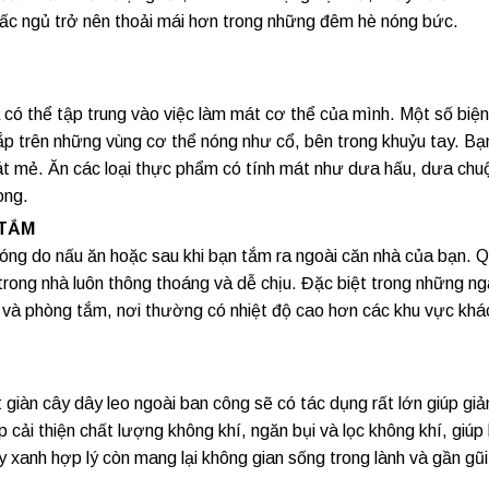
iấc ngủ trở nên thoải mái hơn trong những đêm hè nóng bức.
a có thể tập trung vào việc làm mát cơ thể của mình. Một số biệ
ắp trên những vùng cơ thể nóng như cổ, bên trong khuỷu tay. Bạ
mát mẻ. Ăn các loại thực phẩm có tính mát như dưa hấu, dưa chu
ong.
 TẮM
 nóng do nấu ăn hoặc sau khi bạn tắm ra ngoài căn nhà của bạn. 
 trong nhà luôn thông thoáng và dễ chịu. Đặc biệt trong những ng
p và phòng tắm, nơi thường có nhiệt độ cao hơn các khu vực khá
giàn cây dây leo ngoài ban công sẽ có tác dụng rất lớn giúp giả
 cải thiện chất lượng không khí, ngăn bụi và lọc không khí, giú
 xanh hợp lý còn mang lại không gian sống trong lành và gần gũi 