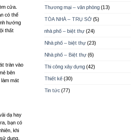
rèm cửa.
Thương mại – văn phòng
(13)
ạn có thể
TÒA NHÀ – TRỤ SỞ
(5)
kính hướng
ội thất
nhà phố – biệt thự
(24)
Nhà phố – biệt thự
(23)
Nhà phố – Biệt thự
(6)
át tràn vào
Thi công xây dựng
(42)
 mẻ bên
Thiết kế
(30)
p làm mát
Tin tức
(77)
vải dạ hay
ra, bạn có
hiên, khi
 sử dụng.