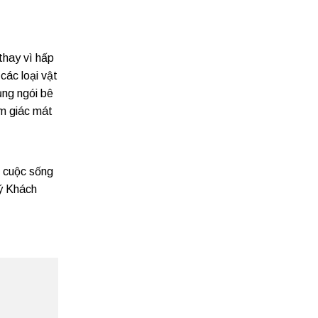
thay vì hấp
các loại vật
ụng ngói bê
ảm giác mát
g cuộc sống
ý Khách