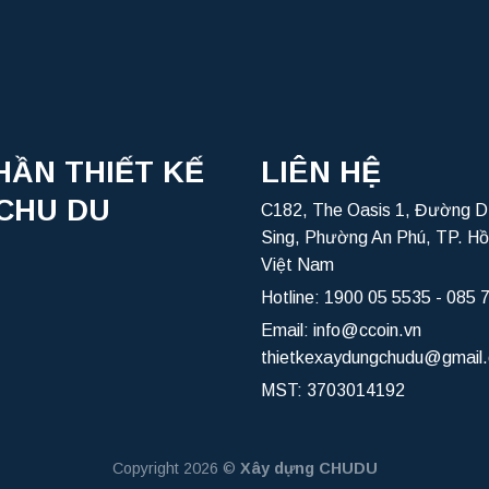
HẦN THIẾT KẾ
LIÊN HỆ
CHU DU
C182, The Oasis 1, Đường D
Sing, Phường An Phú, TP. Hồ
Việt Nam
Hotline:
1900 05 5535
-
085 
Email:
info@ccoin.vn
thietkexaydungchudu@gmail
MST: 3703014192
Copyright 2026 ©
Xây dựng CHUDU