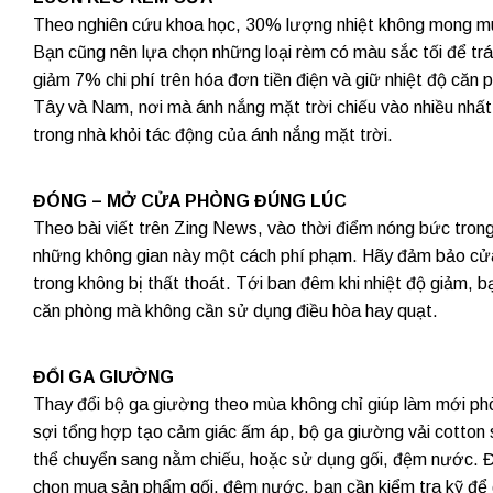
Theo nghiên cứu khoa học, 30% lượng nhiệt không mong muố
Bạn cũng nên lựa chọn những loại rèm có màu sắc tối để trá
giảm 7% chi phí trên hóa đơn tiền điện và giữ nhiệt độ căn
Tây và Nam, nơi mà ánh nắng mặt trời chiếu vào nhiều nhất
trong nhà khỏi tác động của ánh nắng mặt trời.
ĐÓNG – MỞ CỬA PHÒNG ĐÚNG LÚC
Theo bài viết trên Zing News, vào thời điểm nóng bức tro
những không gian này một cách phí phạm. Hãy đảm bảo cửa
trong không bị thất thoát. Tới ban đêm khi nhiệt độ giảm, 
căn phòng mà không cần sử dụng điều hòa hay quạt.
ĐỔI GA GIƯỜNG
Thay đổi bộ ga giường theo mùa không chỉ giúp làm mới phòn
sợi tổng hợp tạo cảm giác ấm áp, bộ ga giường vải cotton 
thể chuyển sang nằm chiếu, hoặc sử dụng gối, đệm nước. Đây
chọn mua sản phẩm gối, đệm nước, bạn cần kiểm tra kỹ để đ