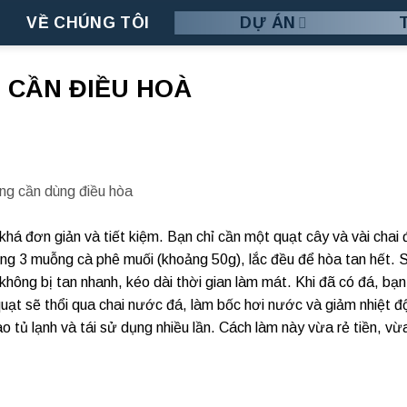
VỀ CHÚNG TÔI
DỰ ÁN
 CẦN ĐIỀU HOÀ
g cần dùng điều hòa
há đơn giản và tiết kiệm. Bạn chỉ cần một quạt cây và vài chai 
ng 3 muỗng cà phê muối (khoảng 50g), lắc đều để hòa tan hết. 
hông bị tan nhanh, kéo dài thời gian làm mát. Khi đã có đá, bạn
ạt sẽ thổi qua chai nước đá, làm bốc hơi nước và giảm nhiệt đ
o tủ lạnh và tái sử dụng nhiều lần. Cách làm này vừa rẻ tiền, vừ