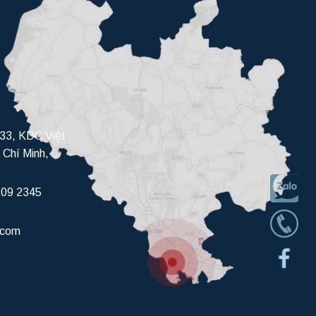
33, KDC Việt
 Chí Minh,
709 2345
.com