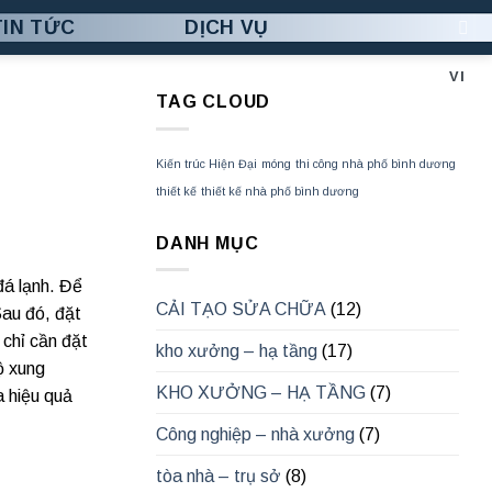
TIN TỨC
DỊCH VỤ
VI
TAG CLOUD
Kiến trúc Hiện Đại
móng
thi công nhà phố bình dương
thiết kế
thiết kế nhà phố bình dương
DANH MỤC
đá lạnh. Để
CẢI TẠO SỬA CHỮA
(12)
Sau đó, đặt
 chỉ cần đặt
kho xưởng – hạ tầng
(17)
ộ xung
KHO XƯỞNG – HẠ TẦNG
(7)
a hiệu quả
Công nghiệp – nhà xưởng
(7)
tòa nhà – trụ sở
(8)