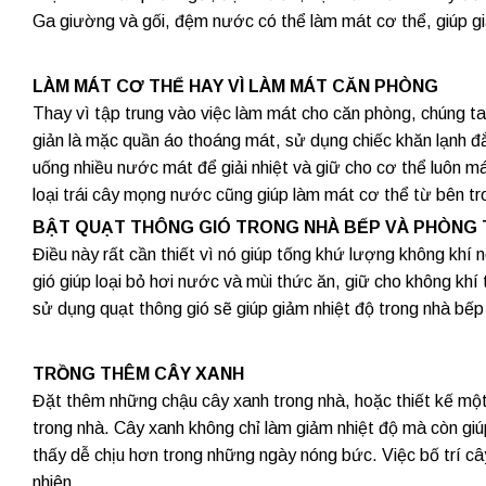
Ga giường và gối, đệm nước có thể làm mát cơ thể, giúp g
LÀM MÁT CƠ THỂ HAY VÌ LÀM MÁT CĂN PHÒNG
Thay vì tập trung vào việc làm mát cho căn phòng, chúng t
giản là mặc quần áo thoáng mát, sử dụng chiếc khăn lạnh đ
uống nhiều nước mát để giải nhiệt và giữ cho cơ thể luôn 
loại trái cây mọng nước cũng giúp làm mát cơ thể từ bên tr
BẬT QUẠT THÔNG GIÓ TRONG NHÀ BẾP VÀ PHÒNG
Điều này rất cần thiết vì nó giúp tống khứ lượng không khí
gió giúp loại bỏ hơi nước và mùi thức ăn, giữ cho không khí
sử dụng quạt thông gió sẽ giúp giảm nhiệt độ trong nhà bế
TRỒNG THÊM CÂY XANH
Đặt thêm những chậu cây xanh trong nhà, hoặc thiết kế một 
trong nhà. Cây xanh không chỉ làm giảm nhiệt độ mà còn giúp
thấy dễ chịu hơn trong những ngày nóng bức. Việc bố trí cây
nhiên.