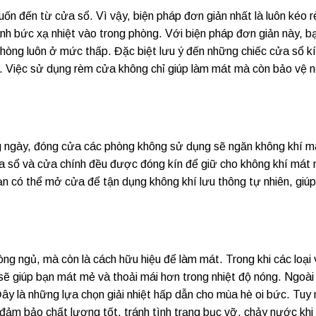
n đến từ cửa sổ. Vì vậy, biện pháp đơn giản nhất là luôn kéo 
nh bức xạ nhiệt vào trong phòng. Với biện pháp đơn giản này, b
 phòng luôn ở mức thấp. Đặc biệt lưu ý đến những chiếc cửa sổ 
. Việc sử dụng rèm cửa không chỉ giúp làm mát mà còn bảo vệ n
ng ngày, đóng cửa các phòng không sử dụng sẽ ngăn không khí m
 sổ và cửa chính đều được đóng kín để giữ cho không khí mát
bạn có thể mở cửa để tận dụng không khí lưu thông tự nhiên, giú
g ngủ, mà còn là cách hữu hiệu để làm mát. Trong khi các loại 
sẽ giúp bạn mát mẻ và thoải mái hơn trong nhiệt độ nóng. Ngoài 
 là những lựa chọn giải nhiệt hấp dẫn cho mùa hè oi bức. Tuy n
ảm bảo chất lượng tốt, tránh tình trạng bục vỡ, chảy nước khi