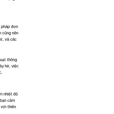
n pháp đơn
n cũng nên
ột, và các
Quạt thông
ày hè, việc
c.
m nhiệt độ
p bạn cảm
với thiên