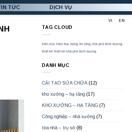
TIN TỨC
DỊCH VỤ
VI
EN
ÁNH
TAG CLOUD
Kiến trúc Hiện Đại
móng
thi công nhà phố bình dương
thiết kế
thiết kế nhà phố bình dương
DANH MỤC
CẢI TẠO SỬA CHỮA
(12)
kho xưởng – hạ tầng
(17)
KHO XƯỞNG – HẠ TẦNG
(7)
Công nghiệp – nhà xưởng
(7)
tòa nhà – trụ sở
(8)