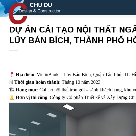
Skip
to
content
DỰ ÁN CẢI TẠO NỘI THẤT NG
LŨY BÁN BÍCH, THÀNH PHỐ HỒ
Địa điểm
: VietinBank – Lũy Bán Bích, Quận Tân Phú, TP. 
🗓
Thời gian hoàn thành
: Tháng 10 năm 2023
🏗
Hạng mục
: Cải tạo nội thất trọn gói – sảnh khách hàng, khu v
Đơn vị thi công
: Công ty Cổ phần Thiết kế và Xây Dựng C